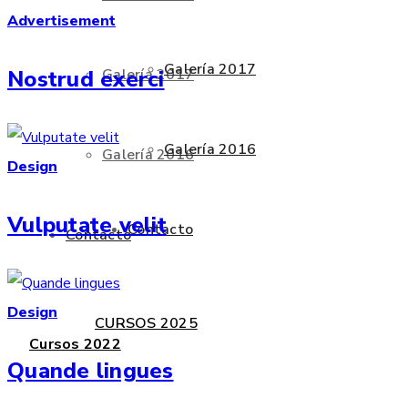
Advertisement
Galería 2017
Galería 2017
Nostrud exerci
Galería 2016
Galería 2016
Design
Vulputate velit
Contacto
Contacto
Design
CURSOS 2025
Cursos 2022
Quande lingues