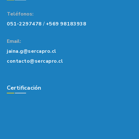
Teléfonos:
051-2297478
/
+569 98183938
Email:
jaina.g@sercapro.cl
contacto@sercapro.cl
Certificación