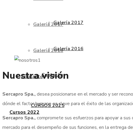
Galería 2017
Galería 2017
Galería 2016
Galería 2016
Nuestra visión
Contacto
Contacto
Sercapro Spa.,
desea posicionarse en el mercado y ser recon
dónde el factor humano es clave para el éxito de las organizac
CURSOS 2025
Cursos 2022
Sercapro Spa.,
compromete sus esfuerzos para apoyar a sus cl
mercado para el desempeño de sus funciones, en la entrega del 