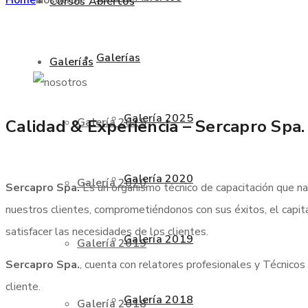
Cursos Abiertos
Galerías
Galerías
Galería 2025
Galería 2025
Calidad & Experiencia – Sercapro Spa.
Galería 2020
Galería 2020
Sercapro Spa.
Es un organismo técnico de capacitación que na
nuestros clientes, comprometiéndonos con sus éxitos, el capit
satisfacer las necesidades de los clientes.
Galería 2019
Galería 2019
Sercapro Spa.
, cuenta con relatores profesionales y Técnicos 
cliente.
Galería 2018
Galería 2018