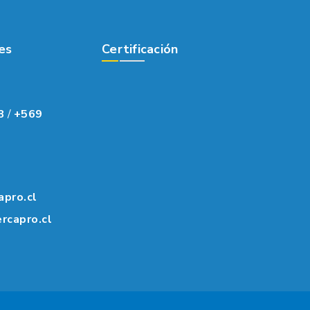
es
Certificación
8
/
+569
apro.cl
rcapro.cl