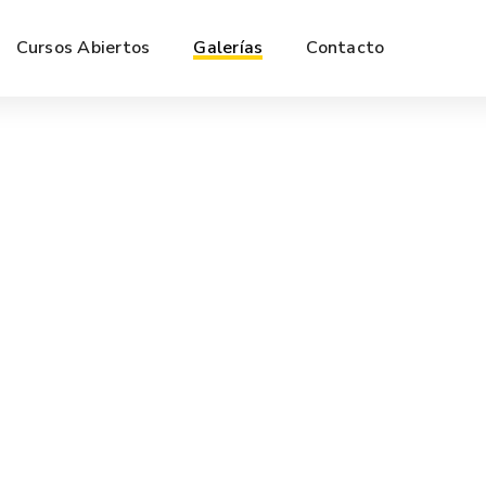
Cursos Abiertos
Galerías
Contacto
CURSOS 2018
,
GALERÍAS
AGOSTO 8, 2022
Técnicas de trabajo en