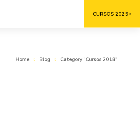
CURSOS 2025
Home
Blog
Category "Cursos 2018"
CURSOS 2018
,
GALERÍAS
AGOSTO 8, 2022
Técnicas de trabajo en