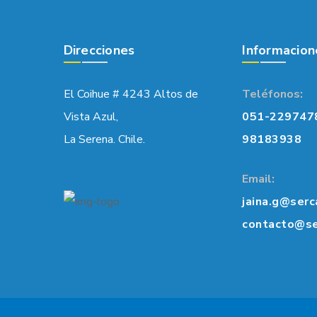
Direcciones
Informacion
El Coihue # 4243 Altos de
Teléfonos:
Vista Azul,
051-229747
La Serena. Chile.
98183938
Email:
jaina.g@serc
contacto@se