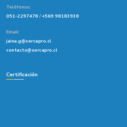
Teléfonos:
051-2297478
/
+569 98183938
Email:
jaina.g@sercapro.cl
contacto@sercapro.cl
Certificación