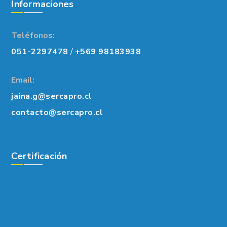
Informaciones
Teléfonos:
051-2297478
/
+569 98183938
Email:
jaina.g@sercapro.cl
contacto@sercapro.cl
Certificación