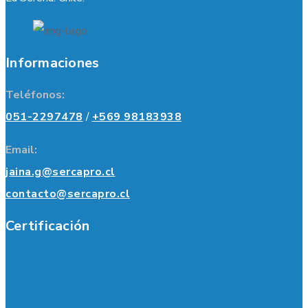
Informaciones
Teléfonos:
051-2297478
/
+569 98183938
Email:
jaina.g@sercapro.cl
contacto@sercapro.cl
Certificación