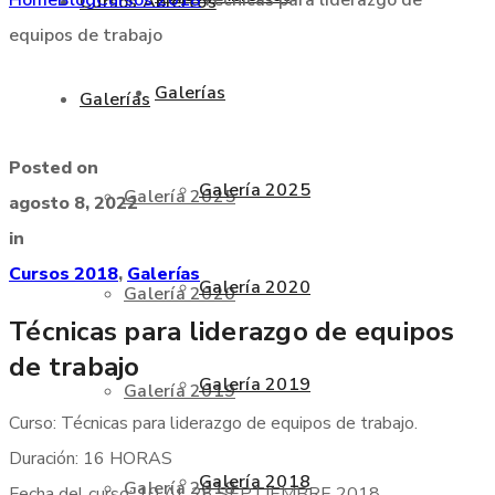
Cursos Abiertos
equipos de trabajo
Galerías
Galerías
Posted on
Galería 2025
Galería 2025
agosto 8, 2022
in
Cursos 2018
,
Galerías
Galería 2020
Galería 2020
Técnicas para liderazgo de equipos
de trabajo
Galería 2019
Galería 2019
Curso: Técnicas para liderazgo de equipos de trabajo.
Duración: 16 HORAS
Galería 2018
Galería 2018
Fecha del curso: 10 AL 26 SEPTIEMBRE 2018