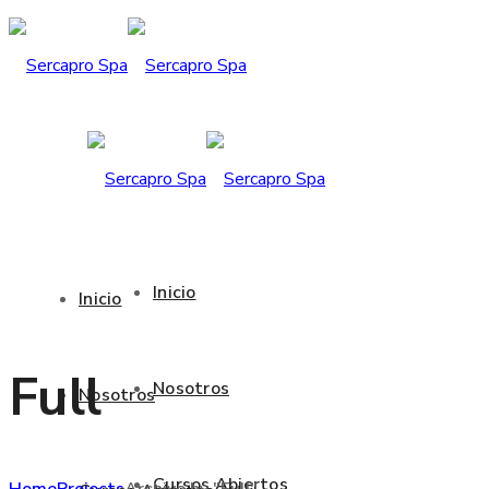
Inicio
Inicio
Full
Nosotros
Nosotros
Cursos Abiertos
Home
Projects
Archive by "Full"