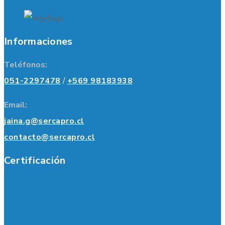
Informaciones
Teléfonos:
051-2297478
/
+569 98183938
Email:
jaina.g@sercapro.cl
contacto@sercapro.cl
Certificación