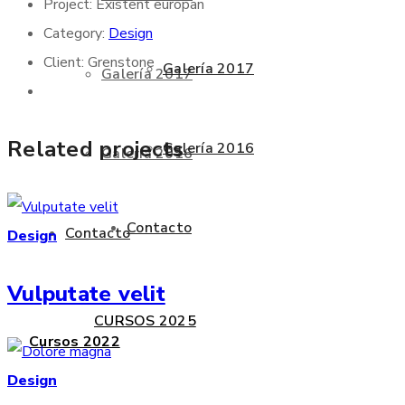
Project:
Existent europan
Category:
Design
Client:
Grenstone
Galería 2017
Galería 2017
Related projects
Galería 2016
Galería 2016
Contacto
Contacto
Design
Vulputate velit
CURSOS 2025
Cursos 2022
Design