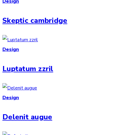
Design
Skeptic cambridge
Design
Luptatum zzril
Design
Delenit augue