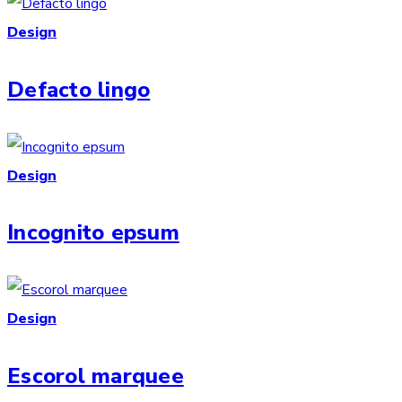
Design
Defacto lingo
Design
Incognito epsum
Design
Escorol marquee