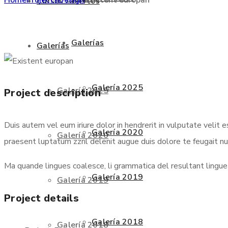
Cursos Abiertos
Galerías
Galerías
Galería 2025
Galería 2025
Project description
Duis autem vel eum iriure dolor in hendrerit in vulputate velit 
Galería 2020
Galería 2020
praesent luptatum zzril delenit augue duis dolore te feugait null
Ma quande lingues coalesce, li grammatica del resultant lingue e
Galería 2019
Galería 2019
Project details
Galería 2018
Galería 2018