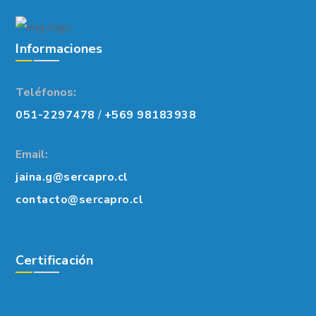
Informaciones
Teléfonos:
051-2297478
/
+569 98183938
Email:
jaina.g@sercapro.cl
contacto@sercapro.cl
Certificación