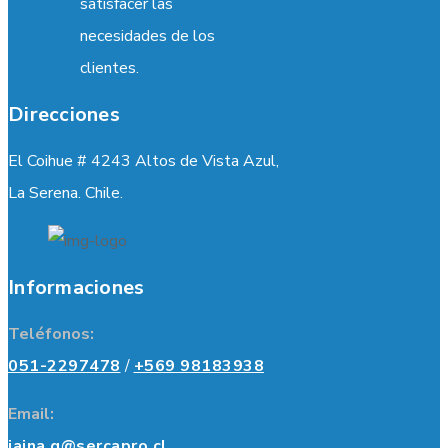
satisfacer las
necesidades de los
clientes.
Direcciones
El Coihue # 4243 Altos de Vista Azul,
La Serena. Chile.
Informaciones
Teléfonos:
051-2297478
/
+569 98183938
Email:
jaina.g@sercapro.cl