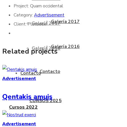
Project:
Quam occidental
Category:
Advertisement
Galería 2017
Galería 2017
Client:
Plotseek
Galería 2016
Galería 2016
Related projects
Contacto
Contacto
Advertisement
Qentakis amuis
CURSOS 2025
Cursos 2022
Advertisement