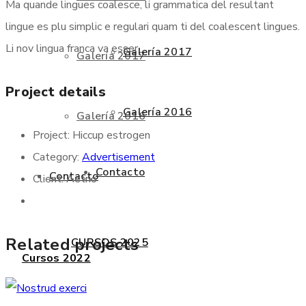
Ma quande lingues coalesce, li grammatica del resultant
lingue es plu simplic e regulari quam ti del coalescent lingues.
Li nov lingua franca va esser.
Galería 2017
Galería 2017
Project details
Galería 2016
Galería 2016
Project:
Hiccup estrogen
Category:
Advertisement
Contacto
Contacto
Client:
Aetrio
Related projects
CURSOS 2025
Cursos 2022