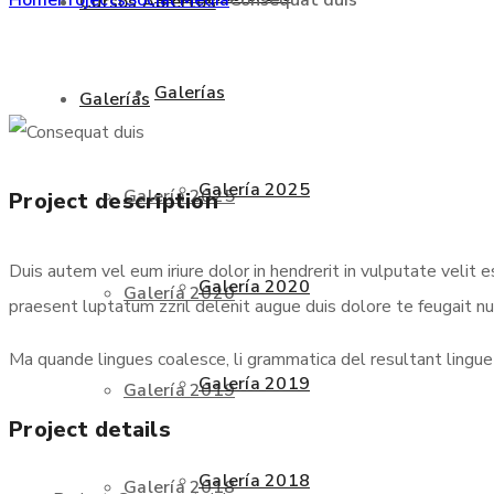
Cursos Abiertos
Galerías
Galerías
Galería 2025
Galería 2025
Project description
Duis autem vel eum iriure dolor in hendrerit in vulputate velit 
Galería 2020
Galería 2020
praesent luptatum zzril delenit augue duis dolore te feugait null
Ma quande lingues coalesce, li grammatica del resultant lingue e
Galería 2019
Galería 2019
Project details
Galería 2018
Galería 2018