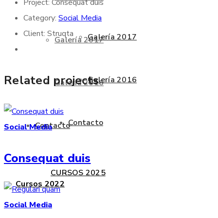
Project:
Consequat duis
Category:
Social Media
Client:
Struqta
Galería 2017
Galería 2017
Related projects
Galería 2016
Galería 2016
Contacto
Contacto
Social Media
Consequat duis
CURSOS 2025
Cursos 2022
Social Media