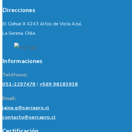
Direcciones
El Coihue # 4243 Altos de Vista Azul,
La Serena. Chile.
Informaciones
Teléfonos:
051-2297478
/
+569 98183938
Email:
jaina.g@sercapro.cl
contacto@sercapro.cl
Certificación