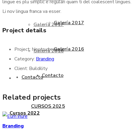
lingue es plu simplic e regulari quam ti del coalescent lingues.
Li nov lingua franca va esser.
Galería 2017
Galería 2017
Project details
Galería 2016
Project:
Nostrud exerci
Galería 2016
Category:
Branding
Client:
Buildility
Contacto
Contacto
Related projects
CURSOS 2025
Cursos 2022
Branding