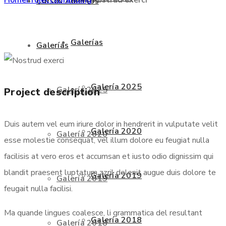
Cursos Abiertos
Galerías
Galerías
Galería 2025
Galería 2025
Project description
Duis autem vel eum iriure dolor in hendrerit in vulputate velit
Galería 2020
Galería 2020
esse molestie consequat, vel illum dolore eu feugiat nulla
facilisis at vero eros et accumsan et iusto odio dignissim qui
blandit praesent luptatum zzril delenit augue duis dolore te
Galería 2019
Galería 2019
feugait nulla facilisi.
Ma quande lingues coalesce, li grammatica del resultant
Galería 2018
Galería 2018