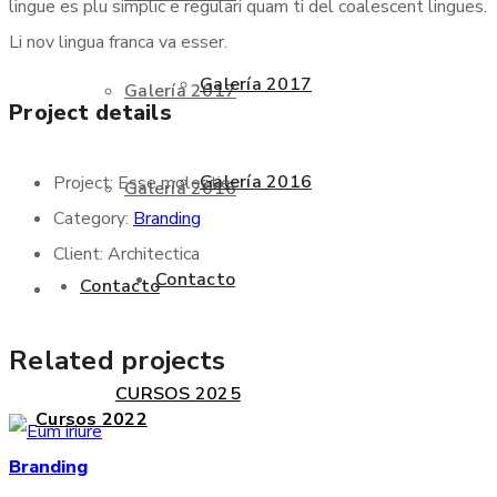
lingue es plu simplic e regulari quam ti del coalescent lingues.
Li nov lingua franca va esser.
Galería 2017
Galería 2017
Project details
Galería 2016
Project:
Esse molestie
Galería 2016
Category:
Branding
Client:
Architectica
Contacto
Contacto
Related projects
CURSOS 2025
Cursos 2022
Branding