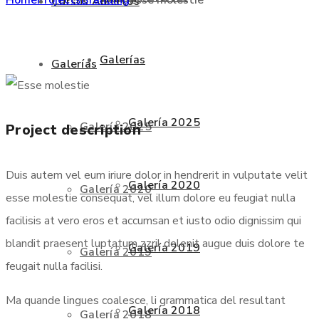
Cursos Abiertos
Galerías
Galerías
Galería 2025
Galería 2025
Project description
Duis autem vel eum iriure dolor in hendrerit in vulputate velit
Galería 2020
Galería 2020
esse molestie consequat, vel illum dolore eu feugiat nulla
facilisis at vero eros et accumsan et iusto odio dignissim qui
blandit praesent luptatum zzril delenit augue duis dolore te
Galería 2019
Galería 2019
feugait nulla facilisi.
Ma quande lingues coalesce, li grammatica del resultant
Galería 2018
Galería 2018