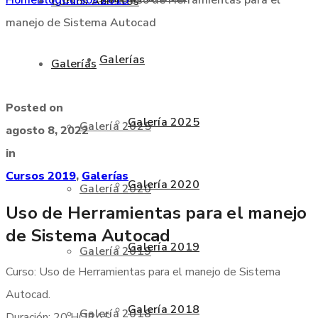
Cursos Abiertos
manejo de Sistema Autocad
Galerías
Galerías
Posted on
Galería 2025
Galería 2025
agosto 8, 2022
in
Cursos 2019
,
Galerías
Galería 2020
Galería 2020
Uso de Herramientas para el manejo
de Sistema Autocad
Galería 2019
Galería 2019
Curso: Uso de Herramientas para el manejo de Sistema
Autocad.
Galería 2018
Galería 2018
Duración: 20 HORAS