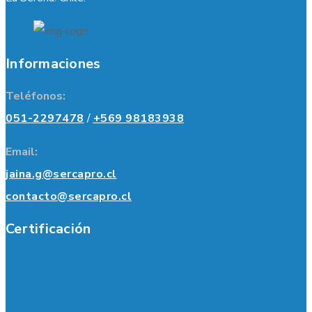
Informaciones
Teléfonos:
051-2297478
/
+569 98183938
Email:
jaina.g@sercapro.cl
contacto@sercapro.cl
Certificación