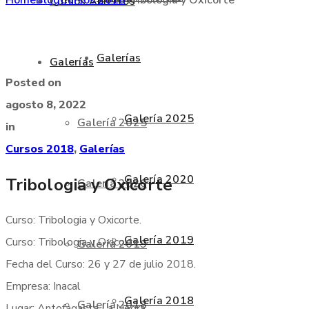
Cursos Abiertos
Galerías
Galerías
Posted on
agosto 8, 2022
Galería 2025
Galería 2025
in
Cursos 2018
,
Galerías
Galería 2020
Tribologia y Oxicorte
Galería 2020
Curso: Tribologia y Oxicorte.
Galería 2019
Curso: Tribologia y Oxicorte.
Galería 2019
Fecha del Curso: 26 y 27 de julio 2018.
Empresa: Inacal
Galería 2018
Galería 2018
Lugar: Antofagasta La Negra