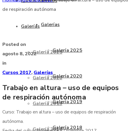
Cursos Abiertos
de respiración autónoma
Galerías
Galerías
Posted on
Galería 2025
Galería 2025
agosto 8, 2022
in
Cursos 2017
,
Galerías
Galería 2020
Galería 2020
Trabajo en altura – uso de equipos
de respiración autónoma
Galería 2019
Galería 2019
Curso: Trabajo en altura – uso de equipos de respiración
autónoma.
Galería 2018
Galería 2018
Fecha del curso: Noviembre y Diciembre 2017.