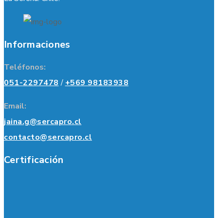
Informaciones
Teléfonos:
051-2297478
/
+569 98183938
Email:
jaina.g@sercapro.cl
contacto@sercapro.cl
Certificación