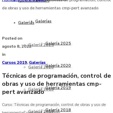
Cursos Abiertos
de obras y uso de herramientas cmp-pert avanzado
Galerías
Galerías
Posted on
Galería 2025
Galería 2025
agosto 8, 2022
in
Cursos 2019
,
Galerías
Galería 2020
Galería 2020
Técnicas de programación, control de
obras y uso de herramientas cmp-
Galería 2019
Galería 2019
pert avanzado
Curso: Técnicas de programación, control de obras y uso de
Galería 2018
Galería 2018
herramientas cmp-pert avanzado.