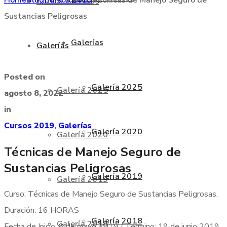
Cursos Abiertos
Sustancias Peligrosas
Galerías
Galerías
Posted on
Galería 2025
Galería 2025
agosto 8, 2022
in
Cursos 2019
,
Galerías
Galería 2020
Galería 2020
Técnicas de Manejo Seguro de
Sustancias Peligrosas
Galería 2019
Galería 2019
Curso: Técnicas de Manejo Seguro de Sustancias Peligrosas.
Duración: 16 HORAS
Galería 2018
Galería 2018
Fecha de Inicio: 8 de mayo 2019 / Termino: 19 de junio 2019