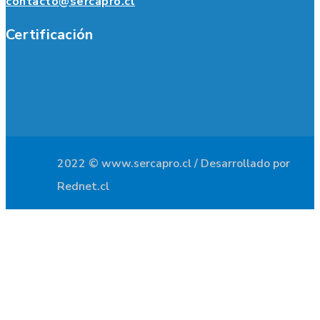
contacto@sercapro.cl
Certificación
2022 © www.sercapro.cl / Desarrollado por
Rednet.cl