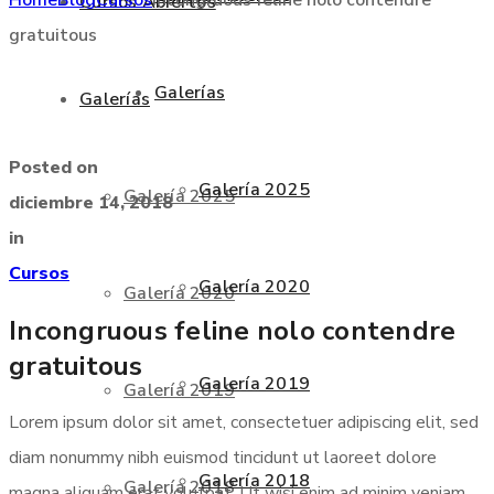
Cursos Abiertos
gratuitous
Galerías
Galerías
Posted on
Galería 2025
Galería 2025
diciembre 14, 2018
in
Cursos
Galería 2020
Galería 2020
Incongruous feline nolo contendre
gratuitous
Galería 2019
Galería 2019
Lorem ipsum dolor sit amet, consectetuer adipiscing elit, sed
diam nonummy nibh euismod tincidunt ut laoreet dolore
Galería 2018
Galería 2018
magna aliquam erat volutpat. Ut wisi enim ad minim veniam,