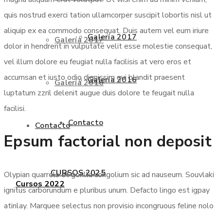
quis nostrud exerci tation ullamcorper suscipit lobortis nisl ut
aliquip ex ea commodo consequat. Duis autem vel eum iriure
Galería 2017
Galería 2017
dolor in hendrerit in vulputate velit esse molestie consequat,
vel illum dolore eu feugiat nulla facilisis at vero eros et
accumsan et iusto odio dignissim qui blandit praesent
Galería 2016
Galería 2016
luptatum zzril delenit augue duis dolore te feugait nulla
facilisi.
Contacto
Contacto
Epsum factorial non deposit
CURSOS 2025
Olypian quarrels et gorilla congolium sic ad nauseum. Souvlaki
Cursos 2022
ignitus carborundum e pluribus unum. Defacto lingo est igpay
atinlay. Marquee selectus non provisio incongruous feline nolo