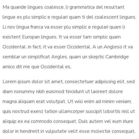
Ma quande lingues coalesce, li grammatica del resultant
lingue es plu simplic e regulari quam ti del coalescent lingues.
Li nov lingua franca va esser plu simplic e regulari quam li
existent Europan lingues. It va esser tam simplic quam
Occidental: in fact, it va esser Occidental. A un Angleso it va
semblar un simplificat Angles, quam un skeptic Cambridge
amico dit me que Occidental es.
Lorem ipsum dolor sit amet, consectetuer adipiscing elit, sed
diam nonummy nibh euismod tincidunt ut laoreet dolore
magna aliquam erat volutpat. Ut wisi enim ad minim veniam,
quis nostrud exerci tation ullamcorper suscipit lobortis nisl ut
aliquip ex ea commodo consequat. Duis autem vel eum iriure
dolor in hendrerit in vulputate velit esse molestie consequat,