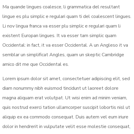
Ma quande lingues coalesce, li grammatica del resultant
lingue es plu simplic e regulari quam ti del coalescent lingues.
Li nov lingua franca va esser plu simplic e regulari quam li
existent Europan lingues. It va esser tam simplic quam
Occidental: in fact, it va esser Occidental. A un Angleso it va
semblar un simplificat Angles, quam un skeptic Cambridge
amico dit me que Occidental es.
Lorem ipsum dolor sit amet, consectetuer adipiscing elit, sed
diam nonummy nibh euismod tincidunt ut laoreet dolore
magna aliquam erat volutpat. Ut wisi enim ad minim veniam,
quis nostrud exerci tation ullamcorper suscipit lobortis nisl ut
aliquip ex ea commodo consequat. Duis autem vel eum iriure
dolor in hendrerit in vulputate velit esse molestie consequat,