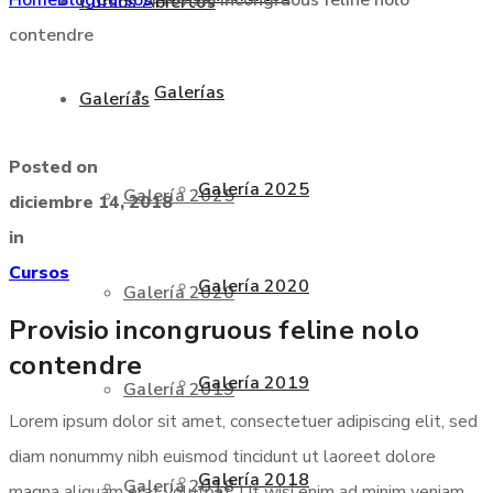
Cursos Abiertos
contendre
Galerías
Galerías
Posted on
Galería 2025
Galería 2025
diciembre 14, 2018
in
Cursos
Galería 2020
Galería 2020
Provisio incongruous feline nolo
contendre
Galería 2019
Galería 2019
Lorem ipsum dolor sit amet, consectetuer adipiscing elit, sed
diam nonummy nibh euismod tincidunt ut laoreet dolore
Galería 2018
Galería 2018
magna aliquam erat volutpat. Ut wisi enim ad minim veniam,