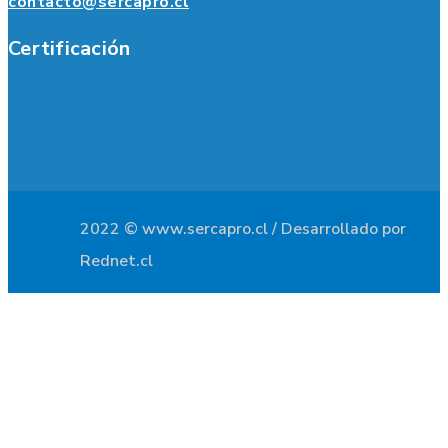
contacto@sercapro.cl
Certificación
2022 © www.sercapro.cl / Desarrollado por
Rednet.cl