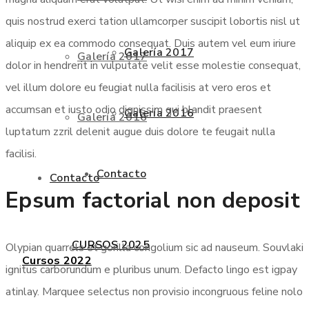
quis nostrud exerci tation ullamcorper suscipit lobortis nisl ut
aliquip ex ea commodo consequat. Duis autem vel eum iriure
Galería 2017
Galería 2017
dolor in hendrerit in vulputate velit esse molestie consequat,
vel illum dolore eu feugiat nulla facilisis at vero eros et
accumsan et iusto odio dignissim qui blandit praesent
Galería 2016
Galería 2016
luptatum zzril delenit augue duis dolore te feugait nulla
facilisi.
Contacto
Contacto
Epsum factorial non deposit
CURSOS 2025
Olypian quarrels et gorilla congolium sic ad nauseum. Souvlaki
Cursos 2022
ignitus carborundum e pluribus unum. Defacto lingo est igpay
atinlay. Marquee selectus non provisio incongruous feline nolo