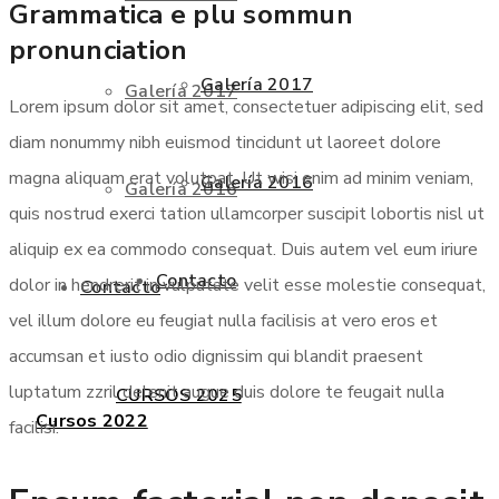
Grammatica e plu sommun
pronunciation
Galería 2017
Galería 2017
Lorem ipsum dolor sit amet, consectetuer adipiscing elit, sed
diam nonummy nibh euismod tincidunt ut laoreet dolore
magna aliquam erat volutpat. Ut wisi enim ad minim veniam,
Galería 2016
Galería 2016
quis nostrud exerci tation ullamcorper suscipit lobortis nisl ut
aliquip ex ea commodo consequat. Duis autem vel eum iriure
Contacto
dolor in hendrerit in vulputate velit esse molestie consequat,
Contacto
vel illum dolore eu feugiat nulla facilisis at vero eros et
accumsan et iusto odio dignissim qui blandit praesent
luptatum zzril delenit augue duis dolore te feugait nulla
CURSOS 2025
Cursos 2022
facilisi.