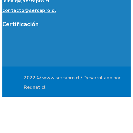
jaina.g@sercapro.cl
contacto@sercapro.cl
Certificación
2022 © www.sercapro.cl / Desarrollado por
Rednet.cl