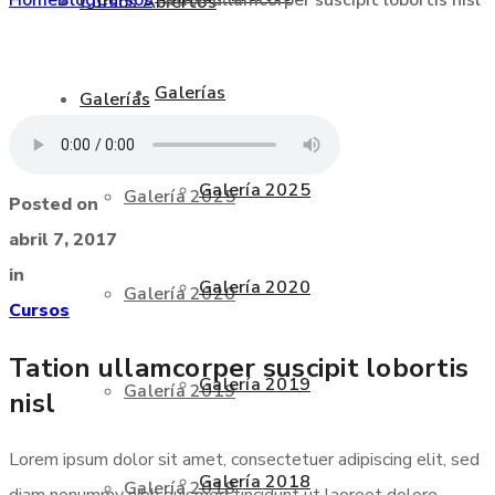
Cursos Abiertos
Galerías
Galerías
Galería 2025
Galería 2025
Posted on
abril 7, 2017
in
Galería 2020
Galería 2020
Cursos
Tation ullamcorper suscipit lobortis
Galería 2019
Galería 2019
nisl
Lorem ipsum dolor sit amet, consectetuer adipiscing elit, sed
Galería 2018
Galería 2018