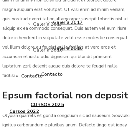
diam nonummy nibh euismod tincidunt ut laoreet dolore
magna aliquam erat volutpat. Ut wisi enim ad minim veniam,
quis nostrud exerci tation ullamcorper suscipit lobortis nisl ut
Galería 2017
Galería 2017
aliquip ex ea commodo consequat. Duis autem vel eum iriure
dolor in hendrerit in vulputate velit esse molestie consequat,
vel illum dolore eu feugiat nulla facilisis at vero eros et
Galería 2016
Galería 2016
accumsan et iusto odio dignissim qui blandit praesent
luptatum zzril delenit augue duis dolore te feugait nulla
Contacto
facilisi.
Contacto
Epsum factorial non deposit
CURSOS 2025
Cursos 2022
Olypian quarrels et gorilla congolium sic ad nauseum. Souvlaki
ignitus carborundum e pluribus unum. Defacto lingo est igpay