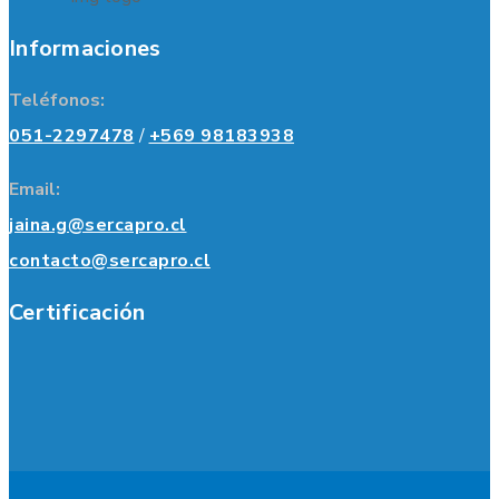
Informaciones
Teléfonos:
051-2297478
/
+569 98183938
Email:
jaina.g@sercapro.cl
contacto@sercapro.cl
Certificación