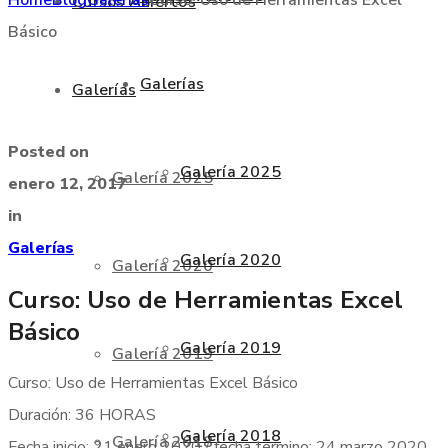
Cursos Abiertos
Básico
Galerías
Galerías
Posted on
Galería 2025
Galería 2025
enero 12, 2017
in
Galerías
Galería 2020
Galería 2020
Curso: Uso de Herramientas Excel
Básico
Galería 2019
Galería 2019
Curso: Uso de Herramientas Excel Básico
Duración: 36 HORAS
Galería 2018
Galería 2018
Fecha inicio: 21 enero 2020 / fecha termino: 24 marzo 2020