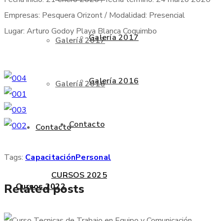
Empresas: Pesquera Orizont / Modalidad: Presencial
Lugar: Arturo Godoy Playa Blanca Coquimbo
Galería 2017
Galería 2017
Galería 2016
Galería 2016
Contacto
Contacto
Tags:
Capacitación
Personal
CURSOS 2025
Cursos 2022
Related posts