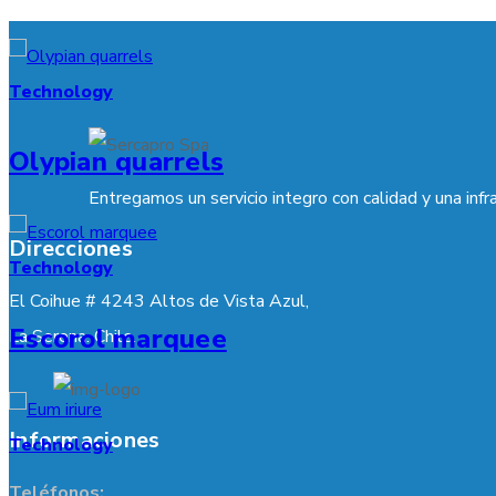
Technology
Olypian quarrels
Entregamos un servicio integro con calidad y una infr
Direcciones
Technology
El Coihue # 4243 Altos de Vista Azul,
Escorol marquee
La Serena. Chile.
Informaciones
Technology
Teléfonos: