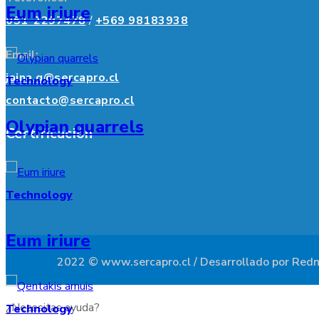
Eum iriure
051-2297478
/
+569 98183938
Email:
jaina.g@sercapro.cl
Technology
contacto@sercapro.cl
Olypian quarrels
Certificación
Technology
Eum iriure
2022 © www.sercapro.cl / Desarrollado por Redn
¿Necesitas ayuda?
Technology