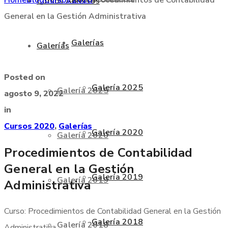
Cursos Abiertos
General en la Gestión Administrativa
Galerías
Galerías
Posted on
Galería 2025
Galería 2025
agosto 9, 2022
in
Cursos 2020
,
Galerías
Galería 2020
Galería 2020
Procedimientos de Contabilidad
General en la Gestión
Galería 2019
Galería 2019
Administrativa
Curso: Procedimientos de Contabilidad General en la Gestión
Galería 2018
Galería 2018
Administrativa.