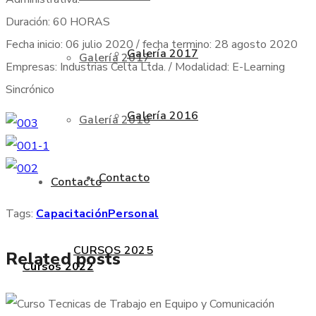
Duración: 60 HORAS
Fecha inicio: 06 julio 2020 / fecha termino: 28 agosto 2020
Galería 2017
Galería 2017
Empresas: Industrias Celta Ltda. / Modalidad: E-Learning
Sincrónico
Galería 2016
Galería 2016
Contacto
Contacto
Tags:
Capacitación
Personal
CURSOS 2025
Related posts
Cursos 2022