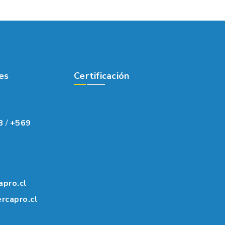
es
Certificación
8
/
+569
apro.cl
rcapro.cl