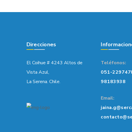
Direcciones
Informacion
El Coihue # 4243 Altos de
Teléfonos:
Vista Azul,
051-229747
La Serena. Chile.
98183938
Email:
jaina.g@serc
contacto@se