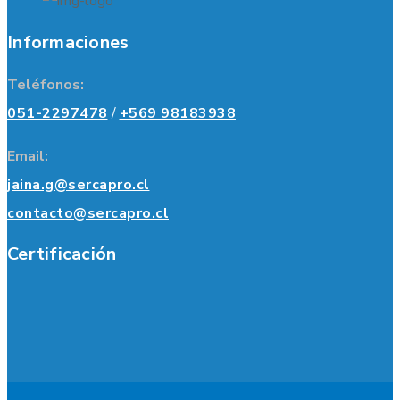
Informaciones
Teléfonos:
051-2297478
/
+569 98183938
Email:
jaina.g@sercapro.cl
contacto@sercapro.cl
Certificación