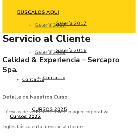
BUSCALOS AQUI
Galería 2017
Galería 2017
Servicio al Cliente
Galería 2016
Galería 2016
Calidad & Experiencia – Sercapro
Spa.
Contacto
Contacto
Detalle de Nuestros Curso:
CURSOS 2025
Técnicas de ventas efectiva e imagen corporativa
Cursos 2022
Ingles básico en la atención al cliente