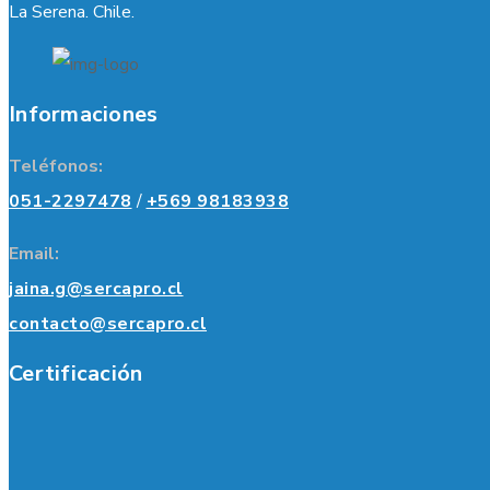
La Serena. Chile.
Informaciones
Teléfonos:
051-2297478
/
+569 98183938
Email:
jaina.g@sercapro.cl
contacto@sercapro.cl
Certificación