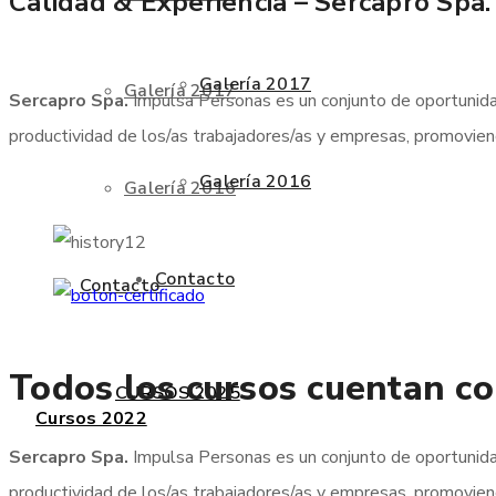
Calidad & Experiencia – Sercapro Spa.
Galería 2017
Galería 2017
Sercapro Spa.
Impulsa Personas es un conjunto de oportunid
productividad de los/as trabajadores/as y empresas, promoviend
Galería 2016
Galería 2016
Contacto
Contacto
Todos los cursos cuentan c
CURSOS 2025
Cursos 2022
Sercapro Spa.
Impulsa Personas es un conjunto de oportunid
productividad de los/as trabajadores/as y empresas, promoviend