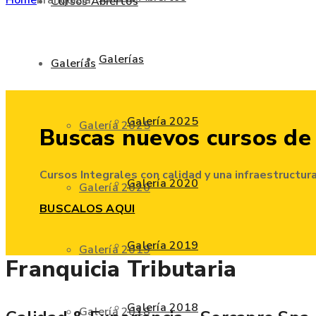
Cursos Abiertos
Galerías
Galerías
Galería 2025
Galería 2025
Buscas
nuevos cursos
de
Cursos Integrales con calidad y una infraestructur
Galería 2020
Galería 2020
BUSCALOS AQUI
Galería 2019
Galería 2019
Franquicia Tributaria
Galería 2018
Galería 2018