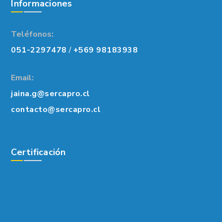
Informaciones
Teléfonos:
051-2297478
/
+569 98183938
Email:
jaina.g@sercapro.cl
contacto@sercapro.cl
Certificación