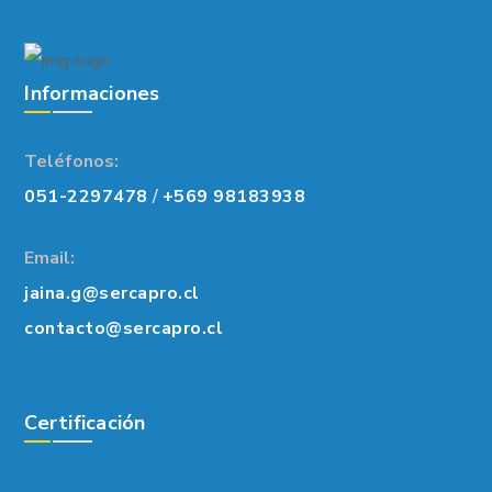
Informaciones
Teléfonos:
051-2297478
/
+569 98183938
Email:
jaina.g@sercapro.cl
contacto@sercapro.cl
Certificación