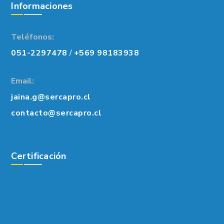
Informaciones
Teléfonos:
051-2297478
/
+569 98183938
Email:
jaina.g@sercapro.cl
contacto@sercapro.cl
Certificación