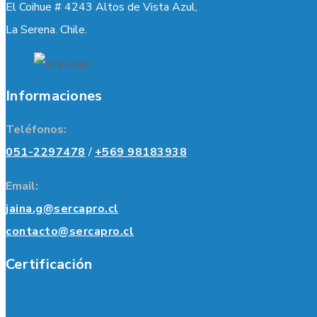
El Coihue # 4243 Altos de Vista Azul,
La Serena. Chile.
Informaciones
Teléfonos:
051-2297478
/
+569 98183938
Email:
jaina.g@sercapro.cl
contacto@sercapro.cl
Certificación